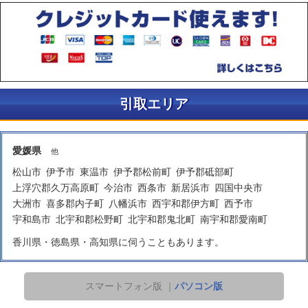
引取エリア
愛媛県
他
松山市
伊予市
東温市
伊予郡松前町
伊予郡砥部町
上浮穴郡久万高原町
今治市
西条市
新居浜市
四国中央市
大洲市
喜多郡内子町
八幡浜市
西宇和郡伊方町
西予市
宇和島市
北宇和郡松野町
北宇和郡鬼北町
南宇和郡愛南町
香川県・徳島県・高知県
に伺うこともあります。
スマートフォン版 ｜
パソコン版