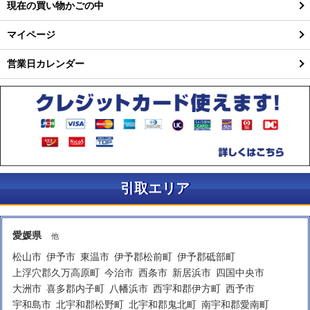
現在の買い物かごの中
マイページ
営業日カレンダー
引取エリア
愛媛県
他
松山市
伊予市
東温市
伊予郡松前町
伊予郡砥部町
上浮穴郡久万高原町
今治市
西条市
新居浜市
四国中央市
大洲市
喜多郡内子町
八幡浜市
西宇和郡伊方町
西予市
宇和島市
北宇和郡松野町
北宇和郡鬼北町
南宇和郡愛南町